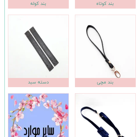
بند کوتاه
بند کوله
بند مچی
دسته سبد