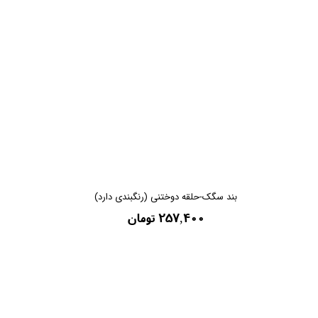
بند سگک-حلقه دوختنی (رنگبندی دارد)
۲۵۷,۴۰۰ تومان