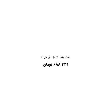
ست بند متصل (جفتی)
۶۸۸,۳۳۱ تومان