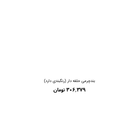
بندچرمی حلقه دار (رنگبندی دارد)
۳۰۶,۳۷۹ تومان