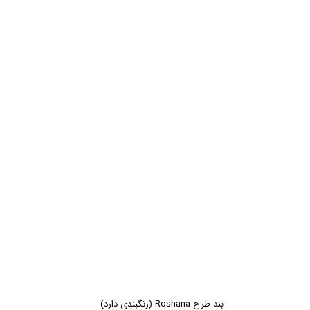
بند طرح Roshana (رنگبندی دارد)