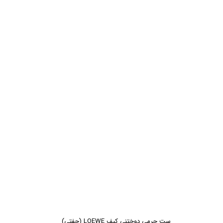
ست چرمی دوختنی کیف LOEWE (جفتی)