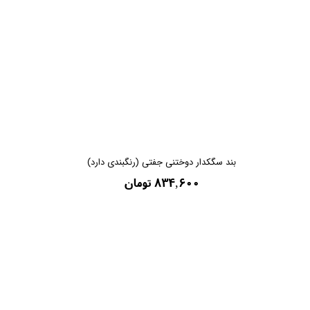
بند سگکدار دوختنی جفتی (رنگبندی دارد)
۸۳۴,۶۰۰ تومان