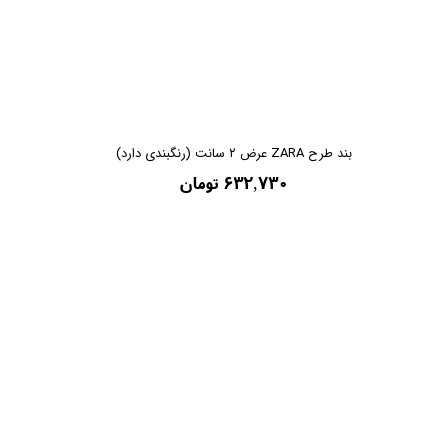
بند طرح ZARA عرض ۲ سانت (رنگبندی دارد)
۶۳۲,۷۳۰ تومان