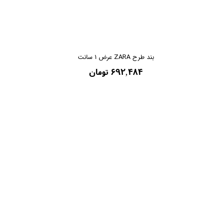
بند طرح ZARA عرض ۱ سانت
۶۹۲,۴۸۴ تومان