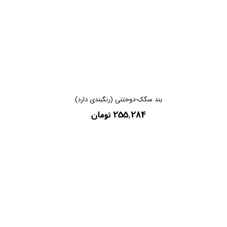
بند سگک-دوختنی (رنگبندی دارد)
۲۵۵,۲۸۴ تومان