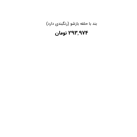
بند با حلقه بازشو (رنگبندی دارد)
۲۹۳,۹۷۴ تومان