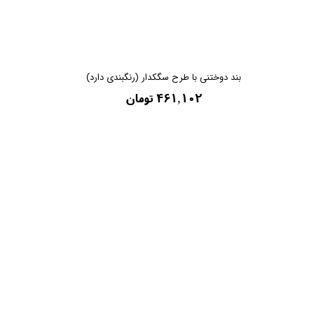
بند دوختنی با طرح سگکدار (رنگبندی دارد)
۴۶۱,۱۰۲ تومان