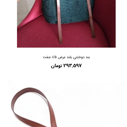
بند دوختنی بلند عرض ۱/۵ جفت
۲۹۳,۵۹۷ تومان