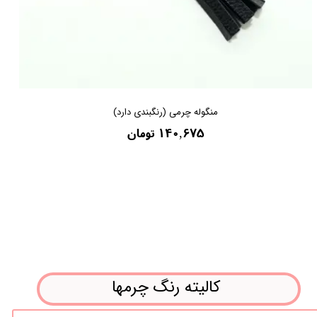
منگوله چرمی (رنگبندی دارد)
۱۴۰,۶۷۵ تومان
کالیته رنگ چرمها