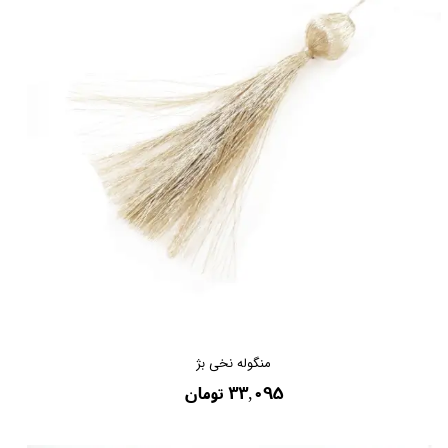
منگوله نخی بژ
۳۳,۰۹۵ تومان