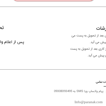
تح
رشات
ن معمولا سفارشات یک الی 2 روز کاری بعد از تحویل به پست می
پس از اعلام وا
 پیش می آید.
سایر شهرها، معمولاً سفارشات 3 الی 5 روز کاری بعد از تحویل به پست
م پیش می آید.
ات تماس
پیام واتساپ ویا SMS به 09308393495
Info@paranak.com