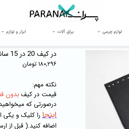
لوازم چرمی
یراق آلات
ابزار و لوازم
در کیف 20 در 15 سانت (رنگبندی دارد)
۱۸۰,۲۹۶ تومان
نکته مهم:
قیمت در کیف
بدون
قف
درصورتی که میخواهید
اینجا
را کلیک و یکی از
اضافه کنید.( قبل از ا