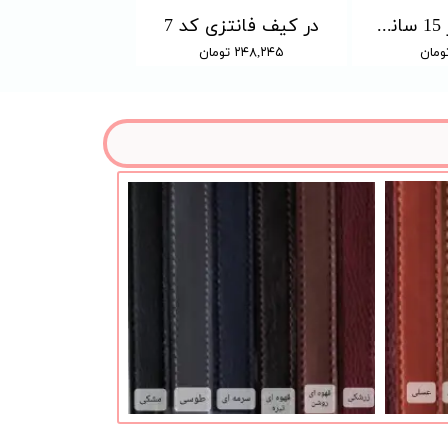
در کیف 20 در 15 سانت (رنگبندی دارد)
در کیف فانتزی کد 7
۲۴۸,۲۴۵ تومان