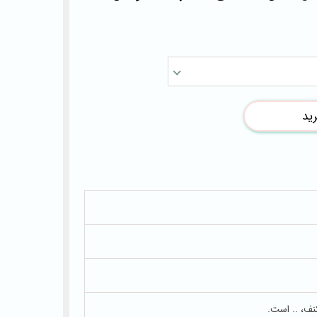
ید
نف، .. است.