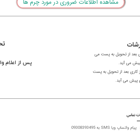
مشاهده اطلاعات ضروری در مورد چرم ها
تح
رشات
ن معمولا سفارشات یک الی 2 روز کاری بعد از تحویل به پست می
پس از اعلام وا
 پیش می آید.
سایر شهرها، معمولاً سفارشات 3 الی 5 روز کاری بعد از تحویل به پست
م پیش می آید.
ات تماس
پیام واتساپ ویا SMS به 09308393495