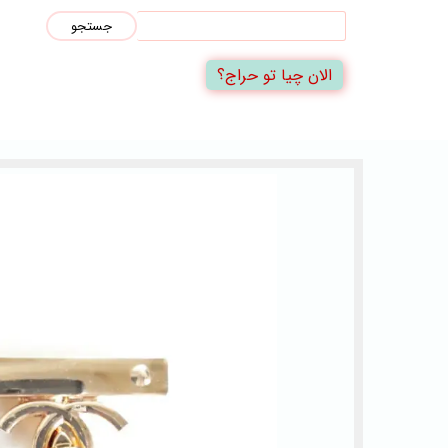
جستجو
الان چیا تو حراج؟