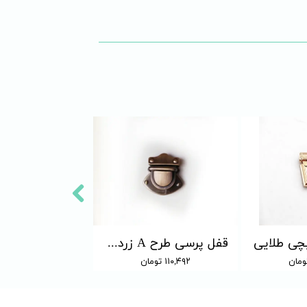
چی طلایی
قفل پرسی طرح A زردقلم
۱۱۰,۴۹۲ تومان