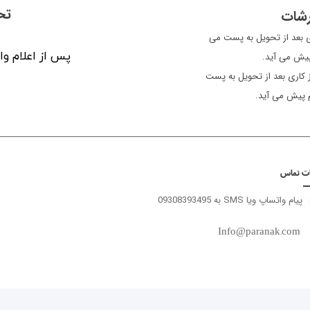
تح
رشات
ن معمولا سفارشات یک الی 2 روز کاری بعد از تحویل به پست می
پس از اعلام وا
 پیش می آید.
سایر شهرها، معمولاً سفارشات 3 الی 5 روز کاری بعد از تحویل به پست
م پیش می آید.
ات تماس
پیام واتساپ ویا SMS به 09308393495
Info@paranak.com