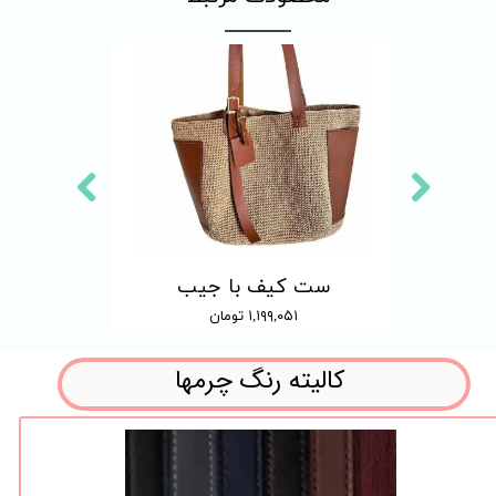
ست چرمی دوختنی کیف LOEWE (جفتی)
ست کیف با جیب
۱,۱۹۹,۰۵۱ تومان
کالیته رنگ چرمها