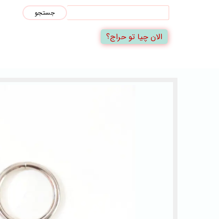
جستجو
الان چیا تو حراج؟