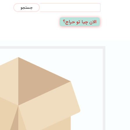
جستجو
الان چیا تو حراج؟