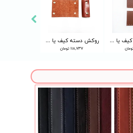
روکش دسته کیف یا سبد دوختنی - جفتی (رنگبندی دارد)
روکش دسته کیف یا سبد دکمه ای- جفتی (رنگبندی دارد)
۱۱۸,۷۳۷ تومان