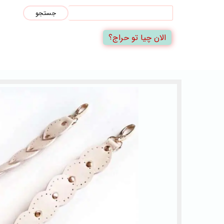
جستجو
الان چیا تو حراج؟