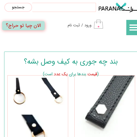
جستجو
حساب کاربری من
الان چیا تو حراج؟
ورود
/
ثبت نام
۰
تغییر گذر واژه
سفارشات
خروج از حساب کاربری
بند چه جوری به کیف وصل بشه؟
(
قیمت
بندها برای
یک عدد
است)