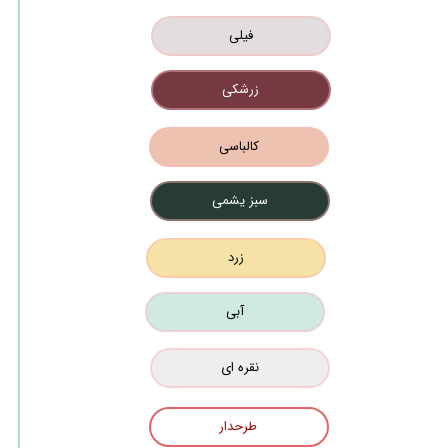
فیلی
زرشکی
کالباسی
سبز یشمی
زرد
آبی
نقره ای
طرحدار